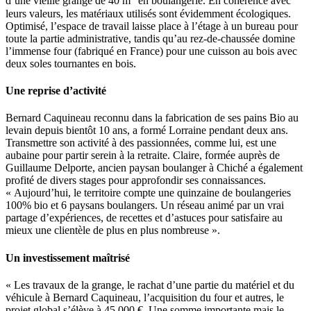
d’une vieille grange de 40 m
en boulangerie. En cohérence avec
leurs valeurs, les matériaux utilisés sont évidemment écologiques.
Optimisé, l’espace de travail laisse place à l’étage à un bureau pour
toute la partie administrative, tandis qu’au rez-de-chaussée domine
l’immense four (fabriqué en France) pour une cuisson au bois avec
deux soles tournantes en bois.
Une reprise d’activité
Bernard Caquineau reconnu dans la fabrication de ses pains Bio au
levain depuis bientôt 10 ans, a formé Lorraine pendant deux ans.
Transmettre son activité à des passionnées, comme lui, est une
aubaine pour partir serein à la retraite. Claire, formée auprès de
Guillaume Delporte, ancien paysan boulanger à Chiché a également
profité de divers stages pour approfondir ses connaissances.
« Aujourd’hui, le territoire compte une quinzaine de boulangeries
100% bio et 6 paysans boulangers. Un réseau animé par un vrai
partage d’expériences, de recettes et d’astuces pour satisfaire au
mieux une clientèle de plus en plus nombreuse ».
Un investissement maîtrisé
« Les travaux de la grange, le rachat d’une partie du matériel et du
véhicule à Bernard Caquineau, l’acquisition du four et autres, le
projet global s’élève à 45 000 €. Une somme importante mais le